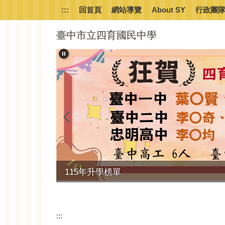
跳
:::
回首頁
網站導覽
About SY
行政團
到
主
臺中市立四育國民中學
要
內
容
區
任組成之跨領
115年升學榜單
:::