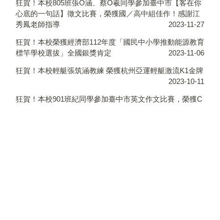
狂賀！本校805班張O涵、蔡O羲同學參加臺中市【客在你
心底的一句話】徵文比賽，榮獲國／高中組佳作！感謝江
秀鳳老師指導
2023-11-27
狂賀！本校榮獲經濟部112年度「國民中小學推動能源教育
標竿學校選拔」全國銀獎肯定
2023-11-06
狂賀！本校輕艇張筑涵教練 榮獲杭州亞運輕艇激流K1金牌
2023-10-11
狂賀！本校901班紀同學參加臺中市英文作文比賽，榮獲C
組第三名！感謝李欣怡老師指導及蔡亦君老師協助
2023-09-28
狂賀!!本校903班伍O勤同學參加臺中市語文競賽複賽，原
住民朗讀組，榮獲優等佳績！感謝田雅婷老師指導，許祝
瑛老師鼓勵。
2023-09-18
狂賀！技藝專班技藝技能優良學生甄審入學再創佳績
2023-06-15
狂賀！本學年度16名修習技藝學程學生錄取實用技能學程
2023-06-15