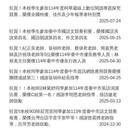
狂賀！本校學生參加114年度柯華葳線上數位閱讀專題探究
競賽，榮獲全國特優、佳作及少年報導者特別獎
2025-07-24
狂賀！本校學生參加臺中市國語文競賽初賽，榮獲國語演
說第四名、國語朗讀第四名、作文第四名
2025-05-15
狂賀！紀正良老師、翁禎吟老師、蔡㑊君老師、簡嘉男老
師及許祝瑛老師等5位榮獲114年臺中市優良教學人員；林
裕美主任榮獲114年臺中市優良行政人員
2025-04-30
狂賀！本校同學參加114年度臺中市資訊網路應用競賽榮獲
團體成績第三！感謝翁禎吟組長指導
2025-04-25
狂賀！！本校802林紫妤同學參加114年度臺中市英語演講
比賽，榮獲C組第一名！感謝李明恩老師指導，徐語婕老
師鼓勵
2025-03-13
狂賀!!本校903班莊莞宣同學參加113年度臺中市語文競賽
複賽，榮獲台灣台語字音字形甲等！感謝曾霜煙老師指
導，呂萍芳老師鼓勵。
2024-12-30