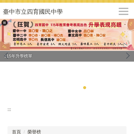
跳
到
臺中市立四育國民中學
主
要
內
容
區
115年升學榜單
:::
首頁
榮譽榜