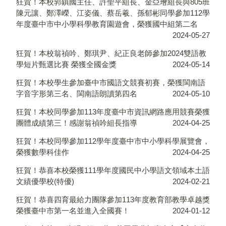
狂賀！本校郭鎮國主任、許聖平組長、金亞璯組長與805班
陳元讓、鄭澤嶸、江姿儀、蔡岳羲、孫郁彬同學參加112學
年度臺中市中小學科學教育園遊會，榮獲國中組第二名
2024-05-27
狂賀！本校翁禎吟、鄭琪尹、紀正良老師參加2024雙語教
學短片甄選比賽 榮獲全國金獎
2024-05-14
狂賀！本校學生參加臺中市國語文競賽初賽，榮獲閩南語
字音字形第三名、閩南語朗讀第四名
2024-05-10
狂賀！本校同學參加113年度臺中市資訊網路應用競賽榮獲
團體成績第三！感謝翁禎吟組長指導
2024-04-25
狂賀！本校同學參加112學年度臺中市中小學科學展覽會，
榮獲數學科佳作
2024-04-25
狂賀！恭喜本校榮獲111學年度國民中小學語文領域本土語
文績優學校(特優)
2024-02-21
狂賀！恭喜四育最給力團隊參加113年度教育部教學卓越獎
榮獲臺中市第一名並進入全國賽！
2024-01-12