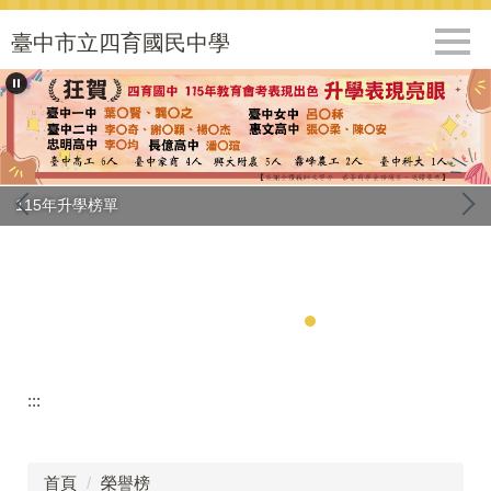
跳
到
臺中市立四育國民中學
主
要
內
容
區
115年升學榜單
:::
首頁
榮譽榜